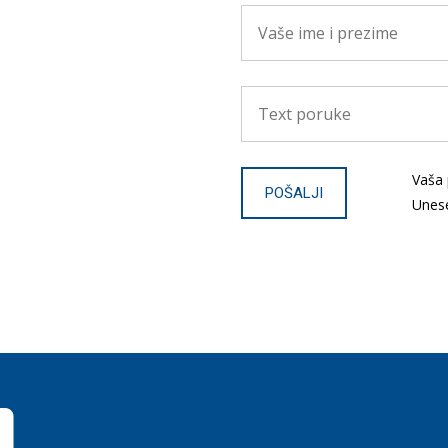
Vaša 
Unese